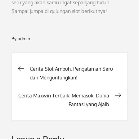
seru yang akan kamu ingat sepanjang hidup.
Sampai jumpa di gulungan slot berikutnya!
By
admin
Post
Cerita Slot Ampuh: Pengalaman Seru
dan Menguntungkan!
navigation
Cerita Maxwin Terbaik: Memasuki Dunia
Fantasi yang Ajaib