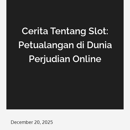
Cerita Tentang Slot:
Petualangan di Dunia
Perjudian Online
Posted
December 20, 2025