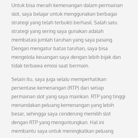
Untuk bisa meraih kemenangan dalam permainan
slot, saya belajar untuk menggunakan berbagai
strategi yang telah terbukti berhasil. Salah satu
strategi yang sering saya gunakan adalah
membatasi jumlah taruhan yang saya pasang.
Dengan mengatur batas taruhan, saya bisa
mengelola keuangan saya dengan lebih bijak dan
tidak terbawa emosi saat bermain.
Selain itu, saya juga selalu memperhatikan
persentase kemenangan (RTP) dari setiap
permainan slot yang saya mainkan. RTP yang tinggi
menandakan peluang kemenangan yang lebih
besar, sehingga saya cenderung memilih slot
dengan RTP yang menguntungkan. Hal ini
membantu saya untuk meningkatkan peluang