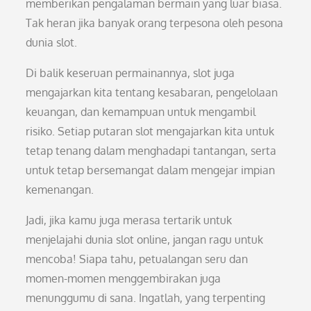
memberikan pengalaman bermain yang luar biasa.
Tak heran jika banyak orang terpesona oleh pesona
dunia slot.
Di balik keseruan permainannya, slot juga
mengajarkan kita tentang kesabaran, pengelolaan
keuangan, dan kemampuan untuk mengambil
risiko. Setiap putaran slot mengajarkan kita untuk
tetap tenang dalam menghadapi tantangan, serta
untuk tetap bersemangat dalam mengejar impian
kemenangan.
Jadi, jika kamu juga merasa tertarik untuk
menjelajahi dunia slot online, jangan ragu untuk
mencoba! Siapa tahu, petualangan seru dan
momen-momen menggembirakan juga
menunggumu di sana. Ingatlah, yang terpenting