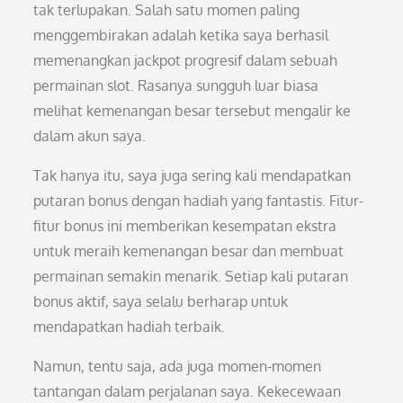
tak terlupakan. Salah satu momen paling
menggembirakan adalah ketika saya berhasil
memenangkan jackpot progresif dalam sebuah
permainan slot. Rasanya sungguh luar biasa
melihat kemenangan besar tersebut mengalir ke
dalam akun saya.
Tak hanya itu, saya juga sering kali mendapatkan
putaran bonus dengan hadiah yang fantastis. Fitur-
fitur bonus ini memberikan kesempatan ekstra
untuk meraih kemenangan besar dan membuat
permainan semakin menarik. Setiap kali putaran
bonus aktif, saya selalu berharap untuk
mendapatkan hadiah terbaik.
Namun, tentu saja, ada juga momen-momen
tantangan dalam perjalanan saya. Kekecewaan