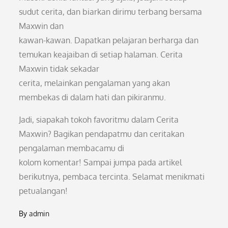
sudut cerita, dan biarkan dirimu terbang bersama
Maxwin dan
kawan-kawan. Dapatkan pelajaran berharga dan
temukan keajaiban di setiap halaman. Cerita
Maxwin tidak sekadar
cerita, melainkan pengalaman yang akan
membekas di dalam hati dan pikiranmu.
Jadi, siapakah tokoh favoritmu dalam Cerita
Maxwin? Bagikan pendapatmu dan ceritakan
pengalaman membacamu di
kolom komentar! Sampai jumpa pada artikel
berikutnya, pembaca tercinta. Selamat menikmati
petualangan!
By
admin