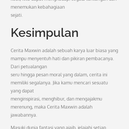
menemukan kebahagiaan
sejati.
Kesimpulan
Cerita Maxwin adalah sebuah karya luar biasa yang
mampu menyentuh hati dan pikiran pembacanya.
Dari petualangan
seru hingga pesan moral yang dalam, cerita ini
memiliki segalanya. Jika kamu mencari sesuatu
yang dapat
menginspirasi, menghibur, dan mengajakmu
merenung, maka Cerita Maxwin adalah
jawabannya.
Masuki dunia fantasi yang ajaib, jelajahi setiap