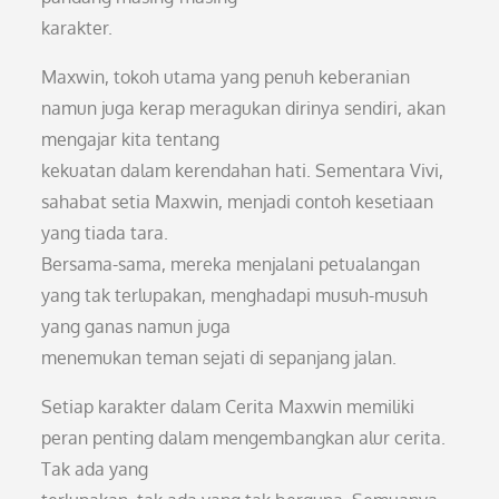
karakter.
Maxwin, tokoh utama yang penuh keberanian
namun juga kerap meragukan dirinya sendiri, akan
mengajar kita tentang
kekuatan dalam kerendahan hati. Sementara Vivi,
sahabat setia Maxwin, menjadi contoh kesetiaan
yang tiada tara.
Bersama-sama, mereka menjalani petualangan
yang tak terlupakan, menghadapi musuh-musuh
yang ganas namun juga
menemukan teman sejati di sepanjang jalan.
Setiap karakter dalam Cerita Maxwin memiliki
peran penting dalam mengembangkan alur cerita.
Tak ada yang