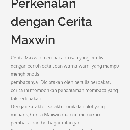
Perkenalan
dengan Cerita
Maxwin
Cerita Maxwin merupakan kisah yang ditulis
dengan penuh detail dan warna-warni yang mampu
menghipnotis
pembacanya. Diciptakan oleh penulis berbakat,
cerita ini memberikan pengalaman membaca yang
tak terlupakan.
Dengan karakter-karakter unik dan plot yang
menarik, Cerita Maxwin mampu memukau
pembaca dari berbagai kalangan.