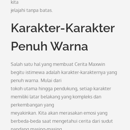
kita
jelajahi tanpa batas.
Karakter-Karakter
Penuh Warna
Salah satu hal yang membuat Cerita Maxwin
begitu istimewa adalah karakter-karakternya yang
penuh warna. Mulai dari
tokoh utama hingga pendukung, setiap karakter
memiliki latar belakang yang kompleks dan
perkembangan yang
meyakinkan. Kita akan merasakan emosi yang
berbeda-beda saat mengetahui cerita dari sudut
pandang masing-masing