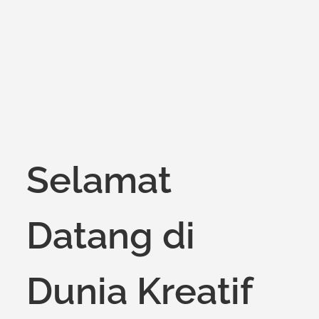
on
Selamat
Datang di
Dunia Kreatif