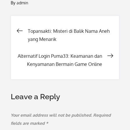
By
admin
Post
Topansakti: Misteri di Balik Nama Aneh
yang Menarik
navigation
Alternatif Login Puma33: Keamanan dan
Kenyamanan Bermain Game Online
Leave a Reply
Your email address will not be published.
Required
fields are marked
*