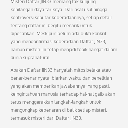
Misteri Daftar JIN33 memang tak kunjung
kehilangan daya tariknya. Dari asal usul hingga
kontroversi seputar keberadaannya, setiap detail
tentang daftar ini begitu menarik untuk
dipecahkan. Meskipun belum ada bukti konkrit
yang mengonfirmasi keberadaan Daftar JIN33,
namun misteri ini tetap menjadi topik hangat dalam
dunia supranatural.
Apakah Daftar JIN33 hanyalah mitos belaka atau
benar-benar nyata, biarkan waktu dan penelitian
yang akan memberikan jawabannya. Yang pasti,
keingintahuan manusia terhadap hal-hal gaib akan
terus menggerakkan langkah-langkah untuk
mengungkap kebenaran di balik setiap misteri,
termasuk misteri dari Daftar JIN33.