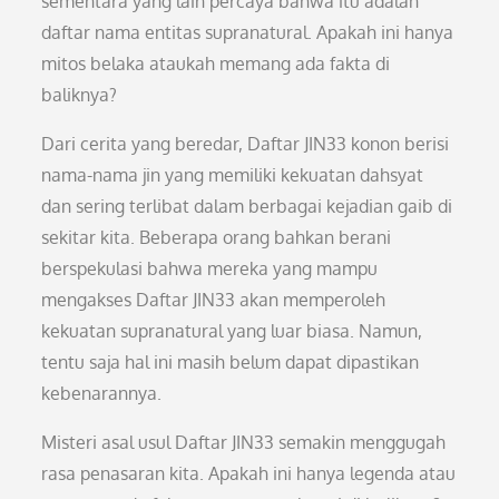
sementara yang lain percaya bahwa itu adalah
daftar nama entitas supranatural. Apakah ini hanya
mitos belaka ataukah memang ada fakta di
baliknya?
Dari cerita yang beredar, Daftar JIN33 konon berisi
nama-nama jin yang memiliki kekuatan dahsyat
dan sering terlibat dalam berbagai kejadian gaib di
sekitar kita. Beberapa orang bahkan berani
berspekulasi bahwa mereka yang mampu
mengakses Daftar JIN33 akan memperoleh
kekuatan supranatural yang luar biasa. Namun,
tentu saja hal ini masih belum dapat dipastikan
kebenarannya.
Misteri asal usul Daftar JIN33 semakin menggugah
rasa penasaran kita. Apakah ini hanya legenda atau