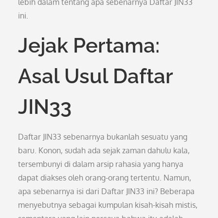
lebih dalam tentang apa sebenarnya Daftar JIN33
ini.
Jejak Pertama:
Asal Usul Daftar
JIN33
Daftar JIN33 sebenarnya bukanlah sesuatu yang
baru. Konon, sudah ada sejak zaman dahulu kala,
tersembunyi di dalam arsip rahasia yang hanya
dapat diakses oleh orang-orang tertentu. Namun,
apa sebenarnya isi dari Daftar JIN33 ini? Beberapa
menyebutnya sebagai kumpulan kisah-kisah mistis,