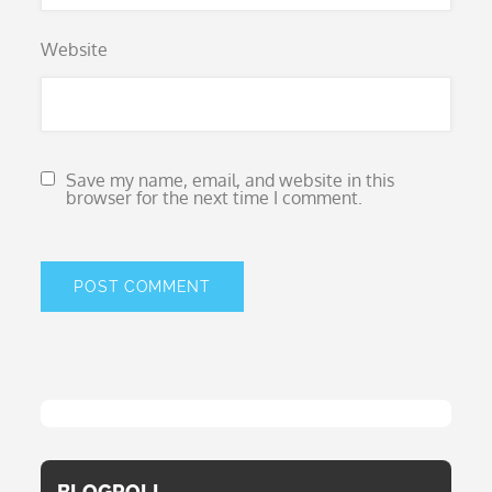
Website
Save my name, email, and website in this
browser for the next time I comment.
BLOGROLL