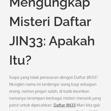
Mengungkap
Misteri Daftar
JIN33: Apakah
Itu?
Siapa yang tidak penasaran dengan Daftar JIN33?
Mungkin nama ini terdengar asing bagi sebagian
orang, namun jangan salah, di balik keunikan
namanya tersimpan berbagai misteri menarik yang
patut untuk dipecahkan.
Daftar JIN33
Mari kita gali