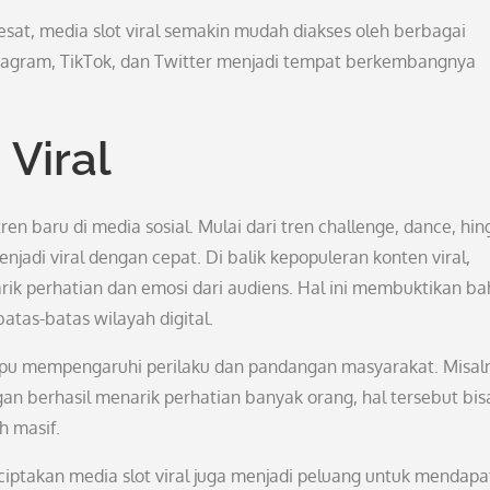
at, media slot viral semakin mudah diakses oleh berbagai
stagram, TikTok, dan Twitter menjadi tempat berkembangnya
Viral
ren baru di media sosial. Mulai dari tren challenge, dance, hi
di viral dengan cepat. Di balik kepopuleran konten viral,
rik perhatian dan emosi dari audiens. Hal ini membuktikan b
as-batas wilayah digital.
ampu mempengaruhi perilaku dan pandangan masyarakat. Misal
gan berhasil menarik perhatian banyak orang, hal tersebut bis
h masif.
iptakan media slot viral juga menjadi peluang untuk mendap