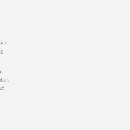
tian
ng
ke
ibur,
adi