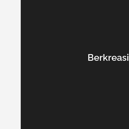
Berkreasi