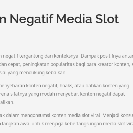
n Negatif Media Slot
n negatif tergantung dari konteksnya. Dampak positifnya anta
dan cepat, peningkatan popularitas bagi para kreator konten, 
osial yang mendukung kebaikan.
 penyebaran konten negatif, hoaks, atau bahkan konten yang
na sifatnya yang mudah menyebar, konten negatif dapat
alikan.
ijak dalam mengonsumsi konten media slot viral. Menjadi kon
h langkah awal untuk menjaga keberlangsungan media slot vir